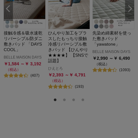
接触冷感＆吸水速乾
ひんやり加工をプラ
先染め綿素材を使っ
リバーシブル防ダニ
スしたもっちり接触
た敷きパッド
敷きパッド 「DAYS
冷感リバーシブル敷
「yawatone」
COOL」
きパッド 【ひんやり
BELLE MAISON DAYS
★★★★】 【SNSで
BELLE MAISON DAYS
￥
2,990
～￥
6,490
話題】
￥
1,584
～￥
3,192
（税込）
ひえとろ
（税込）
(
1093
)
￥
2,393
～￥
4,791
(
407
)
（税込）
(
193
)