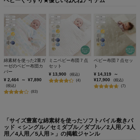
ベビーぐっすり★優しいねんねアイテム
お子さまの性別：
綿素材を使った2重ガ
ミニベビー布団７点
ベビー布団７点セッ
ーゼのベビー布団カ
セット
ト
バー
¥
13,900
¥
14,319
～
(税込)
¥
2,464
～
¥
7,890
¥
17,900
(税込)
(
4
)
(税込)
(
7
)
(
83
)
「サイズ豊富な綿素材を使ったソフトパイル敷きパ
ッド ＜シングル／セミダブル／ダブル／2人用／3人
用／4人用／5人用＞」の掲載ジャンル