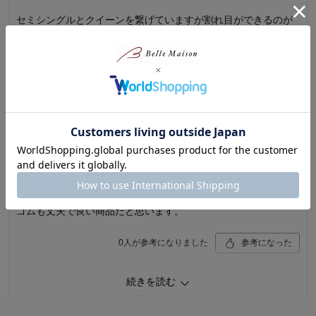
た。
セミシングルとクイーンを繋げていますが割れ目ができるのが
千趣会 担当者
ストレスだったのでこちらを購入。割れ目ができなくなるだけ
でこんなに快適になるとは！生地も気持ちいいのでリピートし
9人が参考になりました
ました。
続きを読む
0
人が参考になりました
参考になった
品質
5.0
購入者さん
2025年03月22日
デザイン
5.0
着心地･使用感
5.0
女性・40代
5.0
購入商品：
ベージュ, ４人用
お子さまの年齢：
お子さまの性別：
ゴムも丈夫で良い商品だと思います。
0
人が参考になりました
参考になった
続きを読む
購入商品：
ベージュ, ダブル
品質：
デザイン：