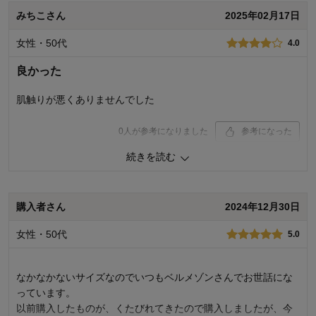
お子さまの年齢：
みちこさん
2025年02月17日
お子さまの性別：
着心地･使用感：
女性・50代
4.0
良かった
肌触りが悪くありませんでした
0
人が参考になりました
参考になった
続きを読む
品質
4.0
デザイン
4.0
着心地･使用感
4.0
購入者さん
2024年12月30日
購入商品：
ベージュ, シングル
お子さまの年齢：
女性・50代
5.0
お子さまの性別：
なかなかないサイズなのでいつもベルメゾンさんでお世話にな
っています。
以前購入したものが、くたびれてきたので購入しましたが、今