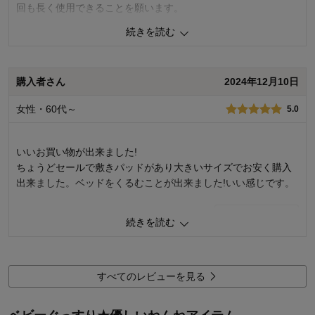
回も長く使用できることを願います。
続きを読む
0
人が参考になりました
参考になった
品質
5.0
購入者さん
2024年12月10日
デザイン
5.0
着心地･使用感
5.0
女性・60代～
5.0
購入商品：
ピンク, ２人用
お子さまの年齢：
お子さまの性別：
いいお買い物が出来ました!
ちょうどセールで敷きパッドがあり大きいサイズでお安く購入
出来ました。ベッドをくるむことが出来ました!いい感じです。
1
人が参考になりました
参考になった
続きを読む
品質
5.0
デザイン
5.0
着心地･使用感
5.0
すべてのレビューを見る
購入商品：
ピンク, ２人用
お子さまの年齢：