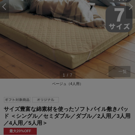
一覧
1
/
7
ベージュ（4人用）
サイズ豊富な綿素材を使ったソフトパイル敷きパッ
ド ＜シングル／セミダブル／ダブル／2人用／3人用
／4人用／5人用＞
最大20%OFF