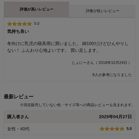
評価が高いレビュー
評価が低いレビュー
5.0
1.0
気持ち良い
おすすめしない。ソフトじゃありません。むしろガッサガサで
す。
冬向けに乳児の寝具用に買いました。 綿100だけどひんやりし
ファミリーサイズの敷パッド、やっと見つけたと思って購入し
ない！ ふんわり心地よいです。 買い足します。
ましたが、届いて梱包された袋の空いている部分から触ってみ
るとガサガサ。軽くたわしでしょうかと思ったほど。赤ちゃん
じょにーさん（ 2018年10月24日 ）
と寝る布団に使用するつもりだったので、こんな肌触りのもの
8人が参考になりました
には寝かせられません。ガッカリ。梱包されていた袋を開ける
気にもなりませんでした。返品確定。
さん（ 2021年09月06日 ）
最新レビュー
※
現在販売していない色・サイズ等への商品レビューも含まれます。
商品のご購入、ならびにレビューへのご投稿ありがとうございます。
ご満足いただける肌ざわりではなかったとのこと、誠に申し訳ござい
購入者さん
2025年04月27日
ません。 いただいたご意見を真摯に受け止め、今後の商品開発の参考
とさせていただきます。 お客様により満足度の高い商品をお届けでき
女性・40代
5.0
るよう努力をしてまいります。貴重なご意見ありがとうございまし