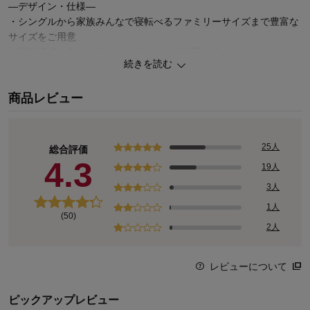
―デザイン・仕様―
・シングルから家族みんなで寝転べるファミリーサイズまで豊富な
サイズをご用意
・家族構成に合わせてぴったりのサイズが選べる
続きを読む
・やさしい色味のカラーを採用
商品レビュー
ー機能ー
・布団やマットレスに固定できるゴムバンドが四隅について便利
25人
総合評価
4.3
19人
3人
1人
(50)
2人
レビューについて
ピックアップレビュー