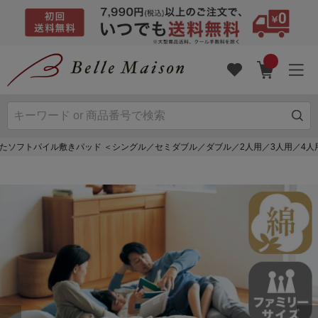
たソフトパイル敷きパッド ＜シングル／セミダブル／ダブル／2人用／3人用／4人