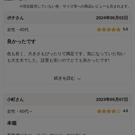
※
現在販売していない色・サイズ等への商品レビューも含まれます。
ポチさん
2024年06月02日
女性・40代
5.0
良かったです
色も良く、大きさもぴったりで満足です。気になっていた匂い
も大丈夫でした。設置も安いのでとても良かったです!
3
人が参考になりました
参考になった
続きを読む
価格
5.0
機能
5.0
使用感・使いやすさ
5.0
小町さん
2023年05月07日
デザイン・色
5.0
女性・60代～
4.0
購入商品：
ナチュラル, 80×121
使用場所：
その他
本箱
購入のきっかけ：
買い替え、ネットで見つけて
商品を使う人：
自分