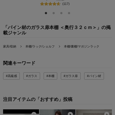
購入商品：
ナチュラル, ★60×180
(
117
)
「パイン材のガラス扉本棚 ＜奥行３２ｃｍ＞」の掲
載ジャンル
家具/収納
本棚/ラック/シェルフ
本棚/書棚/マガジンラック
関連キーワード
#高級感
#ガラス
#本棚
#ガラス扉
#パイン材
注目アイテムの「おすすめ」投稿