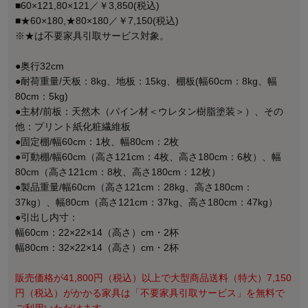
■60×121,80×121／￥3,850(税込)
■★60×180,★80×180／￥7,150(税込)
※★は不要家具引取サービス対象。
●奥行32cm
●耐荷重量/天板：8kg、地板：15kg、棚板(幅60cm：8kg、幅
80cm：5kg)
●主材/前板：天然木（パイン材＜ウレタン樹脂塗装＞）、その
他：プリント紙化粧繊維板
●固定棚/幅60cm：1枚、幅80cm：2枚
●可動棚/幅60cm（高さ121cm：4枚、高さ180cm：6枚）、幅
80cm（高さ121cm：8枚、高さ180cm：12枚）
●製品重量/幅60cm（高さ121cm：28kg、高さ180cm：
37kg）、幅80cm（高さ121cm：37kg、高さ180cm：47kg）
●引出し内寸：
幅60cm：22×22×14（高さ）cm・2杯
幅80cm：32×22×14（高さ）cm・2杯
販売価格が41,800円（税込）以上で大型商品送料（特大）7,150
円（税込）がかかる家具は「不要家具引取サービス」を無料で