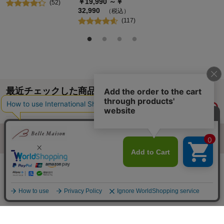
￥
19,990
～￥
(
52
)
32,990
（税込）
(
117
)
最近チェックした商品
履歴情報を残す
ページトップへ
ご利用ガイド・お知らせ
ご利用規約
サイトマップ
ベルメゾンネットTOPへ
Copyright © Senshukai CO.,LTD. All Rights Reserved.