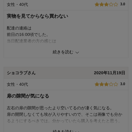
女性・40代
3.0
価格
4.0
機能
5.0
実物を見てからなら買わない
使用感・使いやすさ
5.0
デザイン・色
5.0
配達の連絡は
前日の16:00頃でした。
購入商品：
ダークブラウン, ★80×180
使用場所：
寝室
当日配達業者の方の感じは
購入のきっかけ：
買い足し
とても良かったです。
商品を使う人：
自分、配偶者
続きを読む
棚はご自身で取り付けお願いします。と言われます。
配達が終わると
ショコラブさん
2020年11月19日
不備はありませんか？
傷はありませんか？
女性・40代
3.0
など確認してレ点しました。
扉の隙間が気になる
その時は気が付きませんでしたが
棚に傷が数ヶ所ありました。
左右の扉の隙間が思ったより空いてるのが凄く気になる。
見える所になかったので
扉の開閉しなくても埃が入りやすいので、そこは画像でも分か
許される範囲なのでしょうが。
るようにするべきでは。分かっていたら購入を考えたと思う。
扉に5～6ミリほどの隙間があるので 埃が入りますね。
続きを読む