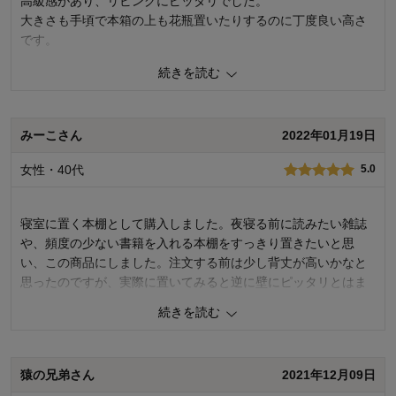
高級感があり、リビングにピッタリでした。
大きさも手頃で本箱の上も花瓶置いたりするのに丁度良い高さ
です。
続きを読む
4
人が参考になりました
参考になった
価格
3.0
みーこさん
2022年01月19日
機能
5.0
使用感・使いやすさ
4.0
女性・40代
デザイン・色
5.0
5.0
購入商品：
ダークブラウン, 60×121
使用場所：
リビング
寝室に置く本棚として購入しました。夜寝る前に読みたい雑誌
購入のきっかけ：
買い足し
や、頻度の少ない書籍を入れる本棚をすっきり置きたいと思
商品を使う人：
自分、配偶者
い、この商品にしました。注文する前は少し背丈が高いかなと
思ったのですが、実際に置いてみると逆に壁にピッタリとはま
り、本をキツキツで置くこともなくゆったりと使えて、とても
続きを読む
よい買い物をしたと気に入っています。下に引き出しがついて
いるところもポイントです。
猿の兄弟さん
2021年12月09日
3
人が参考になりました
参考になった