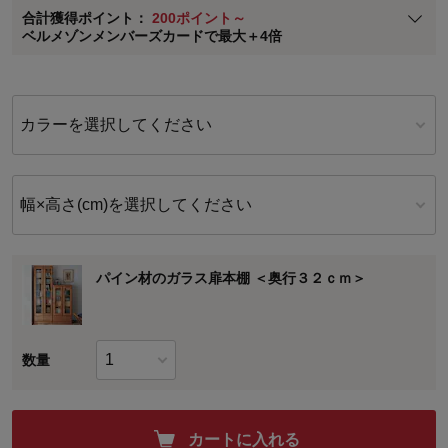
合計獲得ポイント：
200ポイント～
※
メンバーズカードの加算ポイントはステージ倍率適用前の基本ポイント
ベルメゾンメンバーズカードで最大＋4倍
に対して適用されます。
カラーを選択してください
幅×高さ(cm)を選択してください
パイン材のガラス扉本棚 ＜奥行３２ｃｍ＞
数量
カートに入れる