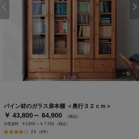
一覧
1
/
19
ステージが上がれば送料無料・返品引取無料！
さらにポイント還元最大16倍！
ベルメゾンご優待サービスについて
パイン材のガラス扉本棚 ＜奥行３２ｃｍ＞
ベルメゾン・ポイントについて
￥ 43,800～ 64,900
（税込）
通常商品送料無料 返品引取無料（JCBのみ）
大型送料
￥3,850 ～￥ 7,150
（税込）
即時入会なら更に500円OFFクーポンプレゼント
3.8 （6件）
ベルメゾン メンバーズカードについて