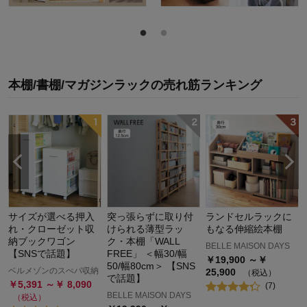
本棚/書棚/マガジンラック
の
売れ筋ランキング
サイズが選べる押入
突っ張らずに取り付
ランドセルラックに
れ・クローゼット収
けられる薄型ラッ
もなる伸縮絵本棚
納ブックワゴン
ク・本棚「WALL
BELLE MAISON DAYS
【SNSで話題】
FREE」 ＜幅30/幅
￥
19,900
～￥
50/幅80cm＞ 【SNS
ベルメゾンのスぺパ収納
25,900
（税込）
で話題】
￥
5,391
～￥
8,090
(
7
)
BELLE MAISON DAYS
（税込）