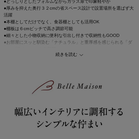
●どっしりとしたフォルムながらガラス扉で印象軽やか
●厚みを抑えた奥行３２cmの省スペース設計で設置場所を選ばず大
活躍
●本棚としてだけでなく、食器棚としても活用OK
●棚板は６cmピッチで高さ調節可能
●細々とした小物収納に便利な引出し付きで収納性もGOOD
●お部屋にスッと馴染む「ナチュラル」と重厚感を感じられる「ダ
ークブラウン」の２色展開
続きを読む
●角を落とした優しいデザインはお子様のいるご家庭にも◎