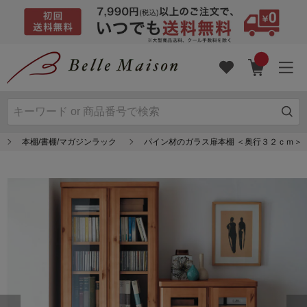
本棚/書棚/マガジンラック
パイン材のガラス扉本棚 ＜奥行３２ｃｍ＞