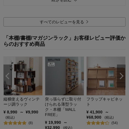
50
人が参考になりました
参考になった
100均で隙間を埋めるテープを買って回避しました。
これは購入時にわかるように
画像で表示しておくべき項目だと思います。
購入商品：
ナチュラル, 60×121
すべてのレビューを見る
こんな隙間があるなら買わない。
扉に隙間がある家具は初めてです…
「本棚/書棚/マガジンラック」お客様レビュー評価か
らのおすすめ商品
1ヵ所ですが
ダボの穴が左側はあるのに
右側に無い…
突っ込み所満載の家具でした。
パイン材を使ってあるにしても重量感のない家具でした。
37500円+送料7150円…
縦横使えるヴィンテ
突っ張らずに取り付
フラップキャビネッ
高い買い物をしました。
ージ調ラック
けられる薄型ラッ
ト
ク・本棚「WALL
¥
8,990
～
¥
9,990
¥
41,900
～
43
人が参考になりました
参考になった
FREE」
¥
68,900
(税込)
(税込)
¥
19,990
～
(
8
)
(
54
)
¥
32,990
(税込)