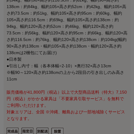
約54kg、幅約90×高さ約116.5cm：約62kg、幅約90×高さ約
138cm：約84kg、幅約105×高さ約52cm：約42kg、幅約105×高
さ約73.5cm：約51kg、幅約105×高さ約95cm：約60kg、幅約
105×高さ約116.5cm：約69kg、幅約105×高さ約138cm：約
94kg、幅約120×高さ約52cm：約46kg、幅約120×高さ約
73.5cm：約56kg、幅約120×高さ約95cm：約66kg、幅約120×高
さ約116.5cm：約76kg、幅約120×高さ約138cm：約104kg(幅約
90×高さ約138cm・幅約105×高さ約138cm・幅約120×高さ約
138cmは2梱包にてお届け)
●日本製
●引出し内寸：幅（各本体幅÷2-10）×奥行32×高さ13cm
※幅90～120×高さ約138cmの上から2段目の引き出しのみ高さ
11cm
販売価格が41,800円（税込）以上で大型商品送料（特大）7,150
円（税込）がかかる家具は「不要家具引取サービス」を無料で
ご利用いただけます。
対象エリアは、全国 ※沖縄、離島および一部地域除くサービス
となります。