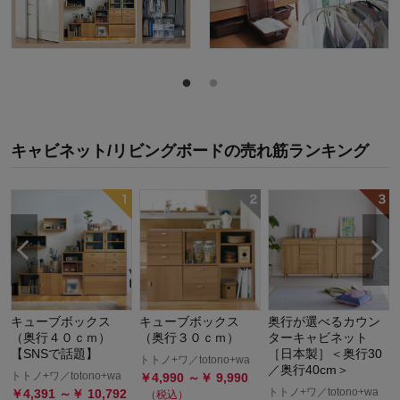
キャビネット/リビングボード
の
売れ筋ランキング
キューブボックス
キューブボックス
奥行が選べるカウン
（奥行４０ｃｍ）
（奥行３０ｃｍ）
ターキャビネット
【SNSで話題】
［日本製］＜奥行30
トトノ+ワ／totono+wa
／奥行40cm＞
トトノ+ワ／totono+wa
￥
4,990
～￥
9,990
トトノ+ワ／totono+wa
￥
4,391
～￥
10,792
（税込）