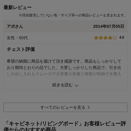
最新レビュー
※
現在販売していない色・サイズ等への商品レビューも含まれます。
アポさん
2014年07月05日
女性・50代
4.0
チェスト評価
希望の納期に商品を届けて頂き感謝です。商品もしっかりして
おり期待とおりの品でした。大変しっかりした商品で、引き出
しの出し入れもスムーズで大容量の衣服と雑貨が収納でき購入
して良かったと思います。
続きを読む
4
人が参考になりました
参考になった
すべてのレビューを見る
購入商品：
ホワイト, ★W/約120×約95
「キャビネット/リビングボード」お客様レビュー評
価からのおすすめ商品