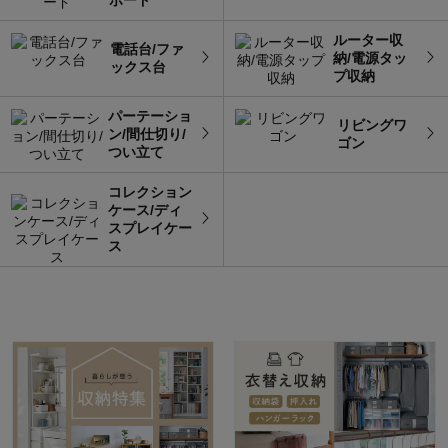
ボード
ルーター収
電話台/ファ
納/電源タッ
ックス台
プ収納
パーテーショ
リビングワ
ン/間仕切り/
ゴン
つい立て
コレクション
ケース/ディ
スプレイケー
ス