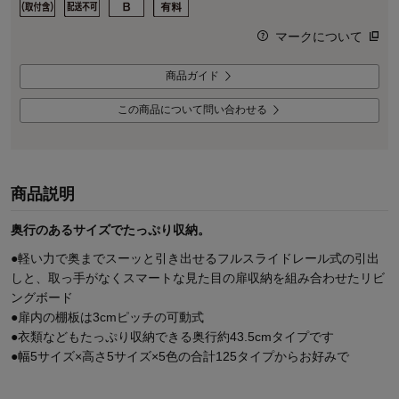
マークについて
商品ガイド
この商品について問い合わせる
商品説明
奥行のあるサイズでたっぷり収納。
●軽い力で奥までスーッと引き出せるフルスライドレール式の引出
しと、取っ手がなくスマートな見た目の扉収納を組み合わせたリビ
ングボード
●扉内の棚板は3cmピッチの可動式
●衣類などもたっぷり収納できる奥行約43.5cmタイプです
●幅5サイズ×高さ5サイズ×5色の合計125タイプからお好みで