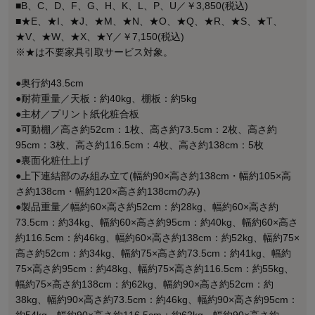
■B、C、D、F、G、H、K、L、P、U／￥3,850(税込)
■★E、★I、★J、★M、★N、★O、★Q、★R、★S、★T、
★V、★W、★X、★Y／￥7,150(税込)
※★は不要家具引取サービス対象。
●奥行約43.5cm
●耐荷重量／天板：約40kg、棚板：約5kg
●主材／プリント紙化粧合板
●可動棚／高さ約52cm：1枚、高さ約73.5cm：2枚、高さ約
95cm：3枚、高さ約116.5cm：4枚、高さ約138cm：5枚
●裏面化粧仕上げ
●上下連結部のみ組み立て(幅約90×高さ約138cm・幅約105×高
さ約138cm・幅約120×高さ約138cmのみ)
●製品重量／幅約60×高さ約52cm：約28kg、幅約60×高さ約
73.5cm：約34kg、幅約60×高さ約95cm：約40kg、幅約60×高さ
約116.5cm：約46kg、幅約60×高さ約138cm：約52kg、幅約75×
高さ約52cm：約34kg、幅約75×高さ約73.5cm：約41kg、幅約
75×高さ約95cm：約48kg、幅約75×高さ約116.5cm：約55kg、
幅約75×高さ約138cm：約62kg、幅約90×高さ約52cm：約
38kg、幅約90×高さ約73.5cm：約46kg、幅約90×高さ約95cm：