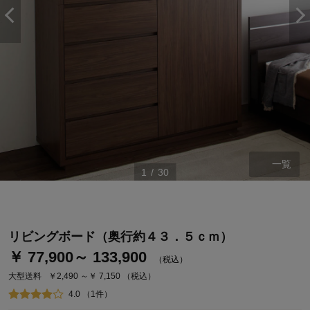
一覧
1
/
30
ステージが上がれば送料無料・返品引取無料！
さらにポイント還元最大16倍！
ベルメゾンご優待サービスについて
リビングボード（奥行約４３．５ｃｍ）
ベルメゾン・ポイントについて
￥ 77,900～ 133,900
（税込）
通常商品送料無料 返品引取無料（JCBのみ）
大型送料
￥2,490 ～￥ 7,150
（税込）
即時入会なら更に500円OFFクーポンプレゼント
4.0 （1件）
ベルメゾン メンバーズカードについて