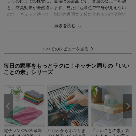
ゴミの日までの保管に、夏場は必需品です。普通のビニール袋
と、防臭効果が全然違います。見た目も緑色で中身が見えない
ので、キュッと縛って、指定の透明ゴミ袋に入れるのに便利で
す。
続きを読む
旅行用の洗濯物入れにも使っています。
1
人が参考になりました
参考になった
すべてのレビューを見る
価格
5.0
機能
5.0
毎日の家事をもっとラクに！キッチン周りの「いい
使用感・使いやすさ
5.0
ことの素」シリーズ
デザイン・色
5.0
使用場所：
キッチン
購入のきっかけ：
買い替え、買い足し、ネットで見つけて
商品を使う人：
自分、配偶者
電子レンジや冷蔵庫
油汚れからホコリま
「いいことの素」気
も水だけで綺麗に！
で！洗剤いらずの掃
になるところの置き