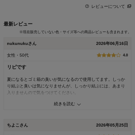
単品よりもお得な価格で購入できます。
レビューについて
※一部キャンペーン実施期間中は除きます。
毎月1回ご指定の日にお届けいたします。
解約も好きな時に自由にできます。
最新レビュー
ぜひこの機会にお試しください。
※
現在販売していない色・サイズ等への商品レビューも含まれます。
定期お届けのご検討
ーーーーーーーーーーーーーーーーーーー
nukunukuさん
2026年06月16日
女性・50代
4.0
リピです
夏になるとゴミ箱の臭いが気になるので使用してます。しっか
り結ぶと臭いは気になりませんが、しっかり結ぶには、あまり
入りませんので気をつけてください。
続きを読む
0
人が参考になりました
参考になった
価格
3.0
ちよこさん
2026年05月25日
機能
4.0
使用感・使いやすさ
4.0