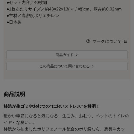
●セット内容／40枚組
●1枚あたりサイズ／約43×22×13(マチ幅)cm、厚み約0.02mm
●主材／高密度ポリエチレン
●日本製
マークについて
商品ガイド
この商品について問い合わせる
商品説明
柿渋が生ゴミやおむつの“においストレス”を解消！
暖かい季節になると気になる、生ごみ、おむつ、ペットのトイレの
イヤ～な臭い…。
柿渋から抽出したポリフェノール配合のポリ袋なら、悪臭をカッ