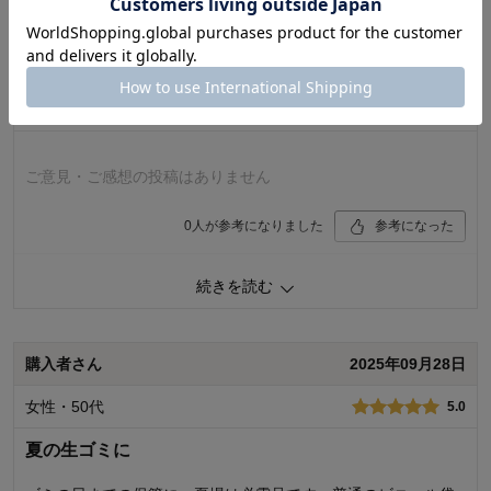
価格
5.0
機能
5.0
使用感・使いやすさ
5.0
デザイン・色
4.0
購入者さん
2025年10月23日
使用場所：
キッチン、その他
女性・50代
5.0
購入のきっかけ：
買い足し
商品を使う人：
自分
ご意見・ご感想の投稿はありません
0
人が参考になりました
参考になった
続きを読む
価格：
機能：
使用感・使いやすさ：
デザイン・色：
購入者さん
2025年09月28日
女性・50代
5.0
夏の生ゴミに