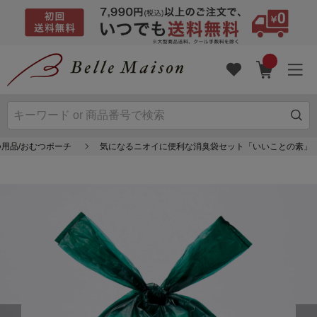
用品/おむつポーチ
気になるニオイに便利な消臭袋セット「いいことの素」