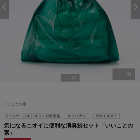
一覧
1
/
12
いいことの素
気になるニオイに便利な消臭袋セット「いいことの
素」