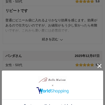
女性・50代
デザイン・色
5.0
2.0
使用場所：
キッチン
リピートです
購入のきっかけ：
ネットで見つけて
商品を使う人：
自分
普通にビニール袋に入れるよりかなり効果を感じます。効果が
あるので仕方ないのですが、お値段がもう少し安かったら有難
いですが。これから暑い夏には必需品です。
続きを読む
0
人が参考になりました
参考になった
価格
3.0
パンダさん
2025年12月07日
機能
4.0
使用感・使いやすさ
4.0
女性・50代
デザイン・色
5.0
5.0
使用場所：
ダイニング
購入のきっかけ：
買い足し
もう少し色が濃ければ良いなと思いますが、サイズは丁度よく
商品を使う人：
自分
使い勝手が良いと思います。
0
人が参考になりました
参考になった
続きを読む