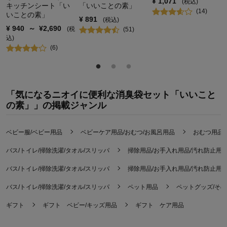
¥
1,071
(税込)
キッチンシート「い
「いいことの素」
(
14
)
いことの素」
¥
891
(税込)
¥
940
～
¥
2,690
(税
(
51
)
込)
(
6
)
「気になるニオイに便利な消臭袋セット「いいこと
の素」」の掲載ジャンル
ベビー服/ベビー用品
ベビーケア用品/おむつ/お風呂用品
おむつ用品
バス/トイレ/掃除洗濯/タオル/スリッパ
掃除用品/お手入れ用品/汚れ防止用
バス/トイレ/掃除洗濯/タオル/スリッパ
掃除用品/お手入れ用品/汚れ防止用
バス/トイレ/掃除洗濯/タオル/スリッパ
ペット用品
ペットグッズ/その
ギフト
ギフト ベビー/キッズ用品
ギフト ケア用品