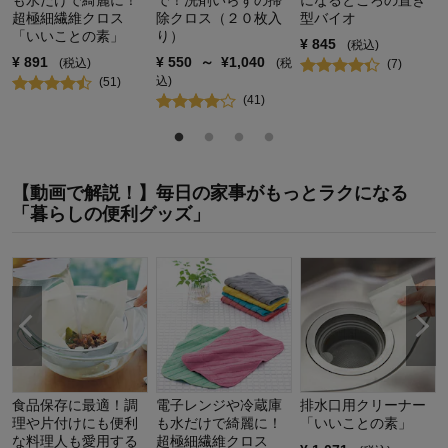
超極細繊維クロス
除クロス（２０枚入
型バイオ
「いいことの素」
り）
¥
845
(税込)
¥
891
¥
550
～
¥
1,040
(税込)
(税
(
7
)
込)
(
51
)
(
41
)
【動画で解説！】毎日の家事がもっとラクになる
「暮らしの便利グッズ」
食品保存に最適！調
電子レンジや冷蔵庫
排水口用クリーナー
理や片付けにも便利
も水だけで綺麗に！
「いいことの素」
な料理人も愛用する
超極細繊維クロス