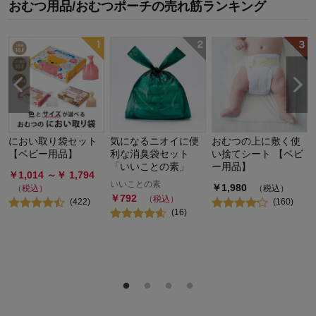
おむつ用品/おむつポーチ
の
売れ筋ランキング
におい取り袋セット
気になるニオイに便
おむつの上に敷く使
【ベビー用品】
利な消臭袋セット
い捨てシート 【ベビ
「いいことの素」
ー用品】
￥
1,014
～￥
1,794
いいことの素
￥
1,980
（税込）
（税込）
￥
792
（税込）
(
422
)
(
160
)
(
16
)