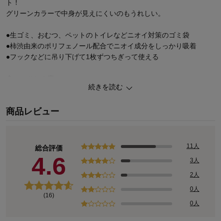
ト！
グリーンカラーで中身が見えにくいのもうれしい。
●生ゴミ、おむつ、ペットのトイレなどニオイ対策のゴミ袋
●柿渋由来のポリフェノール配合でニオイ成分をしっかり吸着
●フックなどに吊り下げて1枚ずつちぎって使える
◆いいことの素
続きを読む
月イチの「いいこと」で、毎日がずっとピカピカに！
いいことの素は家族みんなが笑顔でいられるために、毎日の家事を
商品レビュー
楽チンにするオリジナルブランド。
使う人の立場に立って、「機能」「使いやすさ」「価格」のバラン
スがとれた商品作りをしています。
11人
総合評価
料理・掃除・洗濯等の家事をお助けするアイテム「いいことの素」一覧
4.6
3人
ーーーーーーーーーーーーーーーーーーーーーー
2人
★この商品は「定期お届け」が人気です！
ーーーーーーーーーーーーーーーーーーーーーー
0人
(16)
こちらの商品は多くのお客さまから、定期でのご注文を頂戴してい
0人
ます。