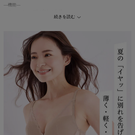
―機能―
・モールドカップは穴あき仕様
続きを読む
・カップの肌側はメッシュ生地で不快なムレを軽減
・内側パネルとサイドのボーンが自然な丸みをメイク
#ムレーヌ
お揃いで着られるショーツ