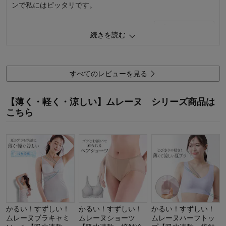
ンで私にはピッタリです。
1
人が参考になりました
参考になった
続きを読む
品質
4.0
着心地･はき心地
5.0
すべてのレビューを見る
購入商品：
ベージュ, Ｍ
お気に入りポイント：
デザイン、色、サイズ、通気性、着心地
サイズ：
ちょうどよい
【薄く・軽く・涼しい】ムレーヌ シリーズ商品は
こちら
かるい！すずしい！
かるい！すずしい！
かるい！すずしい！
ムレーヌブラキャミ
ムレーヌショーツ
ムレーヌハーフトッ