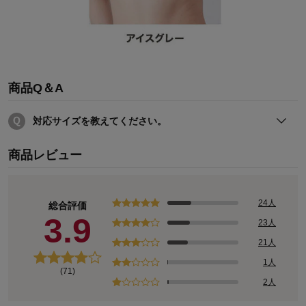
商品Q＆A
対応サイズを教えてください。
対応サイズは以下のとおりです。
商品レビュー
＜M＞A75、B70、B75、C70
＜L＞A80、B75、B80、C75、D70、E70
＜LL＞A85、B80、B85、C80、C85、D75、D80、E75
24人
総合評価
3.9
23人
21人
1人
(71)
2人