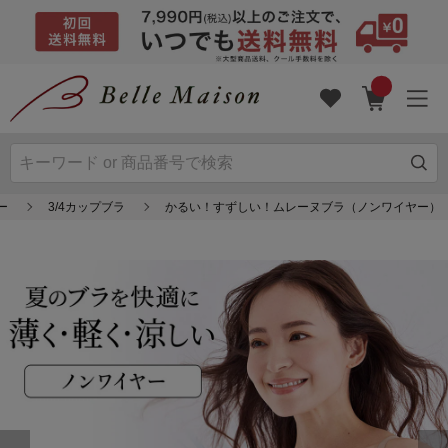
ー
3/4カップブラ
かるい！すずしい！ムレーヌブラ（ノンワイヤー）