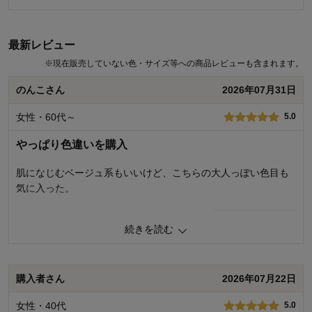
最新レビュー
※
現在販売していない色・サイズ等への商品レビューも含まれます。
のんこさん
2026年07月31日
女性・60代～
5.0
やっぱり色違いを購入
肌になじむベージュ系もいいけど、こちらの大人っぽい色目も
気に入った。
0
人が参考になりました
参考になった
続きを読む
品質
5.0
着心地･はき心地
5.0
購入者さん
2026年07月22日
購入商品：
チャコール, Ｌ
お気に入りポイント：
色、通気性
女性・40代
5.0
サイズ：
ちょうどよい