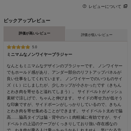
レビューについて
ピックアップレビュー
評価が高いレビュー
評価が低いレビュー
5.0
1.0
ミニマムなノンワイヤーブラジャー
年齢別のブラを作るべき
なんともミニマムなデザインのブラジャーです。 ノンワイヤー
年齢的に体重が同じでも体型は変わってくるし、体調により締
でもホールド感があり、アンダー部分のリフトアップパネルが
め付けも苦手になってくる 実際10年前と体型は変わらないが 購
良い仕事をしてくれています。 ノンワイヤーでのいつものサイ
入する下着のサイズは変わってきている 今回LLサイズで初めて
ズ（Ｌ）にしましたが、少しカップが小さかったです（きちん
購入してみたが つけてみた時は ストレッチが効いていてこれ
とわき肉を寄せると溢れてしまう）。 サイドベルトがメッシュ
でいいなと感じたが 背中の部分のひも調節に金具が使ってあ
素材で涼しげで、ちゃんと伸びます。 サイドの寄せ力が低そう
り ストレッチが効いている分体に食い込み しばらくすると
な印象ですが、サイドボーンがしっかりしているので、きちん
丸く跡が付いており これでは背もたれがある所でしたらさら
とわき肉を寄せ集めることができます。 サイドベルト太めで脇
にひどいことになっていたと思う 触ると強くものを押し付けた
高……脇高タイプは脇・背中のハミ肉軽減に有効ですが、サイ
後のように痛い感じが残ってしまった 普段は ほぼLサイズで
ドベルトの上辺のテープがくっきりしており強い存在感なの
あるが 年齢的に体型が変わってきた方用の シリーズを出す も
で、わき肉が乗る人は乗っちゃうかもしれません。気になる方
しくは若い方向けですと書いていただけたら助かるかなぁと思