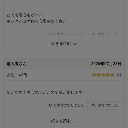
とても着心地がいい。
ホックがはずれる心配もなく良い。
2
人が参考になりました
参考になった
続きを読む
品質
5.0
着心地･はき心地
5.0
購入商品：
チャコール, Ｌ
購入者さん
2026年07月22日
お気に入りポイント：
通気性、着心地
サイズ：
ちょうどよい
女性・40代
5.0
使いやすく着心地もいいので買い足しです。
3
人が参考になりました
参考になった
品質
5.0
続きを読む
着心地･はき心地
5.0