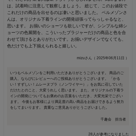
は、試着時に注意して観察しましょう。 総じて、このお値段で
ったりもします 20代のL 、60代のLはずいぶん違うと思います
これだけの商品を出せるのは凄いと思いました。 ベルメゾンさ
ゆきだるまさん（ 2026年07月06日 ）
んは、オリジナル下着ラインの開発頑張ってらっしゃるなと、
思います。 お揃いのショーツも欲しいですが、シンプルな綿シ
ョーツの色展開を、こういったブラジャーだけの商品と色を合
商品のご購入、ならびにレビューへのご投稿ありがとうございます。
ストラップ調節部分の肌当たりが合わず、ご満足いただける着用感で
わせて頂けるとありがたいです。お揃いデザインでなくても、
お届けできず誠に申し訳ございません。本商品は快適な着用感を追求
色だけでも上下揃えられると嬉しい。
しておりますが、お体に負担がかかる結果となり重ねてお詫び申し上
げます。年齢に伴う体型の変化に応じたサイズ設計やご案内に関する
mizuさん（ 2025年06月11日 ）
ご意見は、今後の商品開発の参考とさせていただきます。 今後もお客
様により満足度の高い商品をお届けできるよう努力をしてまいりま
いつもベルメゾンをご利用いただきありがとうございます。 商品のご
す。貴重なご意見ありがとうございました。
購入、ならびにレビューへのご投稿ありがとうございます。 「かる
い！すずしい！ムレーヌブラ（ノンワイヤー）」をお気に召していた
千趣会 担当者
だけたとのこと、大変うれしく思います。 また、オリジナルの下着ラ
インの開発についてもお褒めのお言葉をいただき、大変光栄でござい
15人が参考になりました
ます。 今後もお客様により満足度の高い商品をお届けできるよう努力
をしてまいります。 貴重なご意見ありがとうございました。
千趣会 担当者
28人が参考になりました