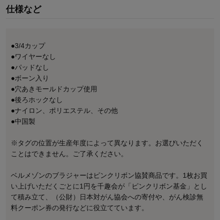
仕様など
●3/4カップ
●ワイヤーなし
●パッドなし
●ボーン入り
●穴あきモールドカップ使用
●後ろホックなし
●ナイロン、ポリエステル、その他
●中国製
※タグの位置が生産年度によって異なります。お選びいただく
ことはできません。ご了承ください。
ベルメゾンのブラジャーはピンクリボン協賛商品です。1枚お買
い上げいただくごとに1円を千趣会が「ピンクリボン基金」とし
て積み立て、（公財）日本対がん協会への寄付や、がん検診無
料クーポン券の発行などに役立てています。