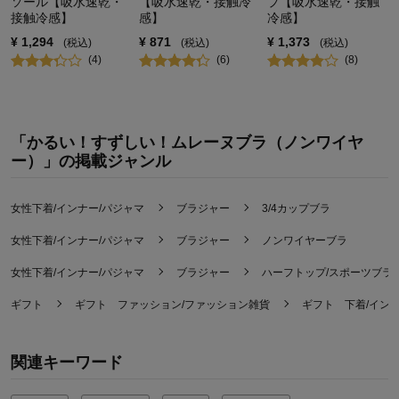
ソール【吸水速乾・
【吸水速乾・接触冷
プ【吸水速乾・接触
接触冷感】
感】
冷感】
¥
1,294
¥
871
¥
1,373
(税込)
(税込)
(税込)
(
4
)
(
6
)
(
8
)
「かるい！すずしい！ムレーヌブラ（ノンワイヤ
ー）」の掲載ジャンル
女性下着/インナー/パジャマ
ブラジャー
3/4カップブラ
女性下着/インナー/パジャマ
ブラジャー
ノンワイヤーブラ
女性下着/インナー/パジャマ
ブラジャー
ハーフトップ/スポーツブラ
ギフト
ギフト ファッション/ファッション雑貨
ギフト 下着/イン
関連キーワード