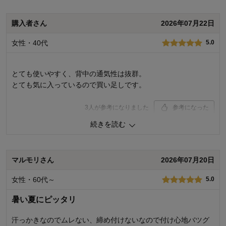
購入商品：
グレージュ, ＬＬ
お気に入りポイント：
デザイン、通気性、着心地
購入者さん
2026年07月22日
サイズ：
女性・40代
5.0
とても使いやすく、背中の通気性は抜群。
とても気に入っているので買い足しです。
3
人が参考になりました
参考になった
続きを読む
品質
5.0
着心地･はき心地
5.0
購入商品：
グレージュ, Ｌ
マルモリさん
2026年07月20日
お気に入りポイント：
デザイン、通気性、着心地
サイズ：
ちょうどよい
女性・60代～
5.0
暑い夏にピッタリ
汗っかきなのでムレない、締め付けないなので付け心地バツグ