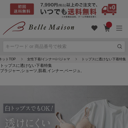
ネットTOP
女性下着/インナー/パジャマ
トップスに透けない下着特集
トップスに透けない下着特集
ブラジャー,ショーツ,肌着,インナー,ベージュ,