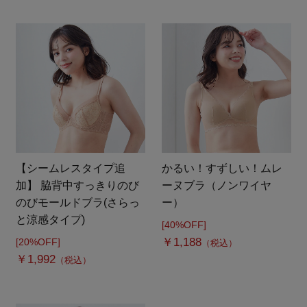
【シームレスタイプ追
かるい！すずしい！ムレ
加】 脇背中すっきりのび
ーヌブラ（ノンワイヤ
のびモールドブラ(さらっ
ー）
と涼感タイプ)
[40%OFF]
￥1,188
[20%OFF]
（税込）
￥1,992
（税込）