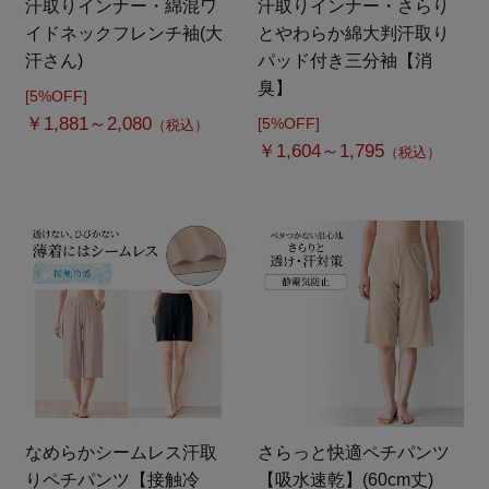
汗取りインナー・綿混ワ
汗取りインナー・さらり
イドネックフレンチ袖(大
とやわらか綿大判汗取り
汗さん)
パッド付き三分袖【消
臭】
[5%OFF]
￥1,881～2,080
[5%OFF]
（税込）
￥1,604～1,795
（税込）
なめらかシームレス汗取
さらっと快適ペチパンツ
りペチパンツ【接触冷
【吸水速乾】(60cm丈)