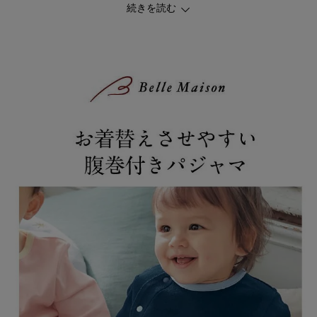
続きを読む
・おむつベビーにフィットするおしりマチ付き
・油性ペンがにじみにくいお名前スペース付き
◆mitete（ミテテ）
きがるにたのしく・まいにちのおしゃれ
育ちざかり、遊びざかり！ちいさな子どもたちのかわいい今をさら
にかわいくする「ミテテ」の服。
毎日のように気軽に着られて、保育園服にもぴったり。おしゃれゴ
コロも満たしてくれる、家族みんなにうれしいアイテムが大集合。