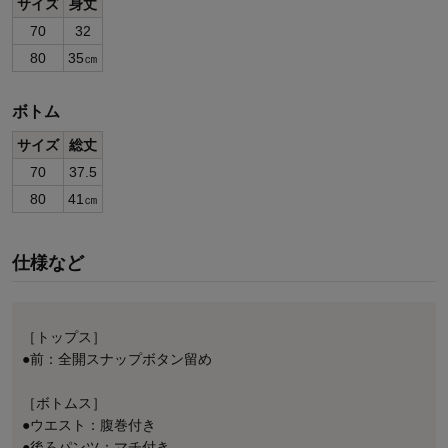
サイズ
身丈
70
32
80
35㎝
ボトム
サイズ
総丈
70
37.5
80
41㎝
仕様など
［トップス］
●前：全開スナップボタン留め
［ボトムス］
●ウエスト：腹巻付き
●後ろパンツ：マチ付き