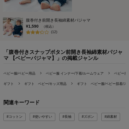
腹巻付き前開き長袖綿素材パジャマ
¥
1,590
（税込）
(
12
)
「腹巻付きスナップボタン前開き長袖綿素材パジャ
マ 【ベビーパジャマ】」の掲載ジャンル
ベビー服/ベビー用品
ベビー服 インナー/下着/ルームウェア
ベビー服
ギフト
ギフト ベビー/キッズ用品
ギフト ベビー服/ベビー肌着/ス
関連キーワード
#コットン
#使いやすい
#長袖
#ズボン
#綿素材