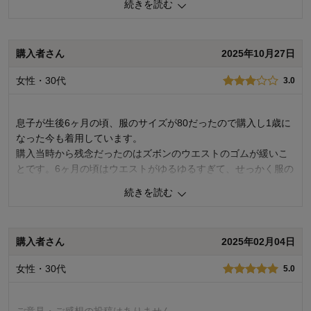
続きを読む
品質
5.0
デザイン
5.0
着心地･使用感
5.0
購入者さん
2025年10月27日
購入商品：
ネイビー×サックス, ８０
女性・30代
3.0
お子さまの年齢：
お子さまの性別：
男の子
息子が生後6ヶ月の頃、服のサイズが80だったので購入し1歳に
なった今も着用しています。
購入当時から残念だったのはズボンのウエストのゴムが緩いこ
とです。6ヶ月の頃はウエストがゆるゆるすぎて、せっかく服の
品質はいいのに着せたくても着せづらかったです。1歳になった
続きを読む
今、サイズはちょうどよいのですがやはりウエストのゴムが少
し緩いです。他社さんの腹巻きタイプのウエストは落ちづらい
ようしっかりしているのでもう少ししっかりしてほしいと思い
購入者さん
2025年02月04日
ます。
女性・30代
5.0
0
人が参考になりました
参考になった
品質
3.0