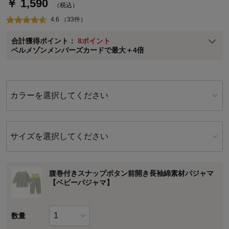
￥ 1,590
通常商品送料無料 返品引取無料（JCBのみ）
（税込）
即時入会なら更に500円OFFクーポンプレゼント
4.6 （33件）
ベルメゾン メンバーズカードについて
合計獲得ポイント：
8ポイント
※
メンバーズカードの加算ポイントはステージ倍率適用前の基本ポイント
ベルメゾンメンバーズカードで最大＋4倍
に対して適用されます。
カラーを選択してください
サイズを選択してください
腹巻付きスナップボタン前開き長袖綿素材パジャマ
【ベビーパジャマ】
数量