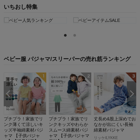
いちおし特集
ベビー服 パジャマ/スリーパー
の
売れ筋ランキング
プチプラ！家族でリ
プチプラ！家族でリ
丈長め&股上深めでお
ンク薄くて涼しいキ
ンクキッズやわらか
なかが出にくい長袖
ッズ半袖綿素材パジ
スムース綿素材パジ
綿素材パジャマ
ャマ 【子供パジャ
ャマ 【子供パジャマ
リッケ/LYKKE