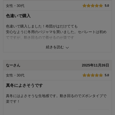
お子さまの性別：
女の子
女性・30代
5.0
色違いで購入
色違いで購入しました！布団がはだけてても
安心なように冬用のパジャマを買いました。セパレートは初め
てですが、動き回るので着せるのが楽です
続きを読む
0
人が参考になりました
参考になった
品質
5.0
なーさん
2025年11月26日
デザイン
5.0
着心地･使用感
5.0
女性・30代
5.0
購入商品：
ライトグレー×イエロー, ８０
お子さまの年齢：
真冬によさそうです
お子さまの性別：
男の子
真冬にはよさそうな生地感です。動き回るのでズボンタイプで
楽です！
0
人が参考になりました
参考になった