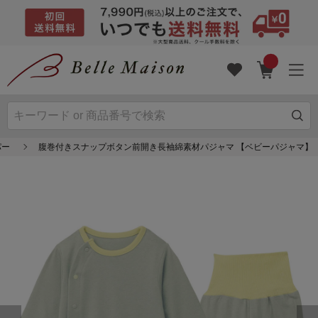
パー
腹巻付きスナップボタン前開き長袖綿素材パジャマ 【ベビーパジャマ】