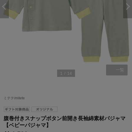
一覧
1
/
14
ステージが上がれば送料無料・返品引取無料！
ミテテ/mitete
さらにポイント還元最大16倍！
ベルメゾンご優待サービスについて
腹巻付きスナップボタン前開き長袖綿素材パジャマ
ベルメゾン・ポイントについて
【ベビーパジャマ】