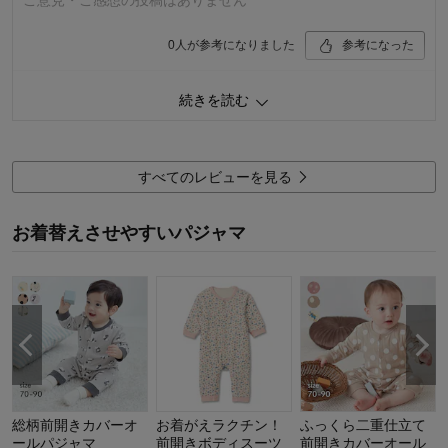
ご意見・ご感想の投稿はありません
デザイン
5.0
着心地･使用感
4.0
0
人が参考になりました
参考になった
購入商品：
ネイビー×サックス, ８０
お子さまの年齢：
1～3歳
品質
5.0
続きを読む
お子さまの性別：
男の子
デザイン
5.0
着心地･使用感
5.0
購入商品：
ライトグレー×イエロー, ８０
すべてのレビューを見る
お子さまの年齢：
～12ヶ月
お子さまの性別：
男の子
お着替えさせやすいパジャマ
総柄前開きカバーオ
お着がえラクチン！
ふっくら二重仕立て
ールパジャマ
前開きボディスーツ
前開きカバーオール