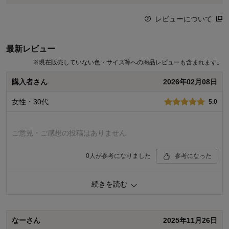
レビューについて
最新レビュー
※
現在販売していない色・サイズ等への商品レビューも含まれます。
購入者さん
2026年02月08日
女性・30代
5.0
ご意見・ご感想の投稿はありません
0
人が参考になりました
参考になった
品質
5.0
続きを読む
デザイン
5.0
着心地･使用感
5.0
購入商品：
ライトグレー×イエロー, ７０
なーさん
2025年11月26日
お子さまの年齢：
1～3歳