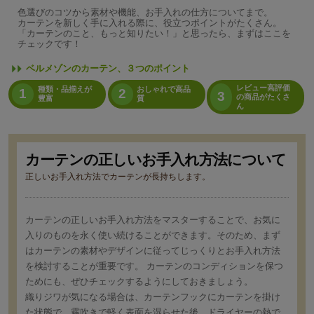
色選びのコツから素材や機能、お手入れの仕方についてまで。
カーテンを新しく手に入れる際に、役立つポイントがたくさん。
「カーテンのこと、もっと知りたい！」と思ったら、まずはここを
チェックです！
ベルメゾンのカーテン、３つのポイント
レビュー高評価
種類・品揃えが
おしゃれで高品
1
2
3
の商品がたくさ
豊富
質
ん
カーテンの正しいお手入れ方法について
正しいお手入れ方法でカーテンが長持ちします。
カーテンの正しいお手入れ方法をマスターすることで、お気に
入りのものを永く使い続けることができます。そのため、まず
はカーテンの素材やデザインに従ってじっくりとお手入れ方法
を検討することが重要です。 カーテンのコンディションを保つ
ためにも、ぜひチェックするようにしておきましょう。
織りジワが気になる場合は、カーテンフックにカーテンを掛け
た状態で、霧吹きで軽く表面を湿らせた後、ドライヤーの熱で