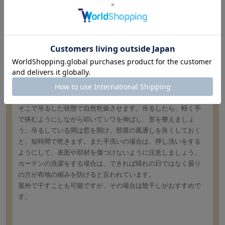
そって畳みます。カーテンが入るサイズの大型衣類ネットに畳
んだ状態で入れます。一度に洗濯機に入れるカーテンは、1～2
枚が目安。洗濯方法は、洗濯機の設定を「弱水洗い（デリケー
ト物洗い、手洗いコースなど、ご自宅の洗濯機の説明書をご確
認ください）」にして、水量は一番多いコースにします。洗剤
は、衣類用の中性洗剤がカーテン洗いに最も適しています。脱
水はできるだけ短時間にして、乾燥機は使用しないでくださ
い。
洗濯機での洗濯が終わったら、元のカーテンレールに戻して、
そこで吊るした状態で自然乾燥させます。吊るしたら、軽く手
で挟むようにしながら叩いてシワを伸ばし、形を整えましょ
う。吊るしている間は窓を開け、部屋の風通しを良くしておく
と、短時間で乾きます。また手洗いの場合は、押し洗いをする
ようにして、表面や部材を傷つけないように注意しましょう。
カーテンの洗濯をする場合は、できれば晴れの日ではなく曇り
の方が布地の縮みを防げると言われています。
屋外で干すことも可能ですが、その場合は陰干しがおすすめで
す。