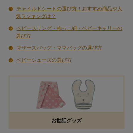
チャイルドシートの選び方！おすすめ商品や人
気ランキングは？
マタニティ美容・健康グッズ
ベビースリング・抱っこ紐・ベビーキャリーの
選び方
葉酸サプリメント・健康補助食品の選び方・売
れ筋ランキング
マザーズバッグ・ママバッグの選び方
お腹まわりやボディなどケアグッズの選び方
ベビーシューズの選び方
マタニティビクスとは
人気のマタニティヨガやピラティスの服装の選
び方
マタニティウォーキングとは
マタニティスイミングとは
お世話グッズ