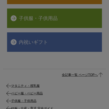
お名前シールの選び方
子供服・子供用品
子供のお弁当グッズの選び方
レッスンバッグの選び方
内祝いギフト
全記事一覧 ページTOPへ
イベント
マタニティ・授乳服
入園入学グッズの選び方
ベビー服・ベビー用品
子供服・子供用品
妊娠・出産・育児 完全ガイド