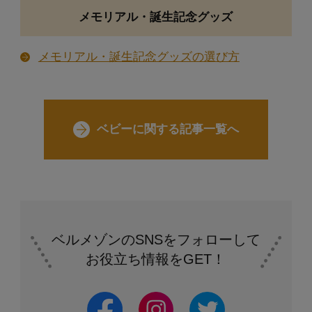
授乳服・産後ウェアの選び方
メモリアル・誕生記念グッズ
授乳肌着（授乳キャミなど）の選び方
メモリアル・誕生記念グッズの選び方
産褥（さんじょく）ショーツの選び方
産後リフォームインナーの選び方
骨盤ケアグッズの選び方
ベビーに関する記事一覧へ
マタニティに関する記事一覧へ
ベルメゾンのSNSをフォローして
お役立ち情報をGET！