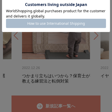
2022.12.26
2022.1
5選
つかまり立ちはいつから？保育士が
イヤ
教える練習法と転倒対策
新規記事一覧へ