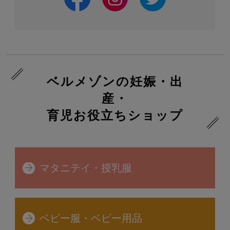
子供ファッション
子供服の選び方
子供下着の選び方
ベルメゾンの妊娠・出
子供用レイングッズの選び方
産・
育児お役立ちショップ
マタニテイ・授乳服
通園・通学グッズ
運動靴・シューズの選び方・おすすめ筋商品ラ
ベビー服・ベビー用品
ンキング